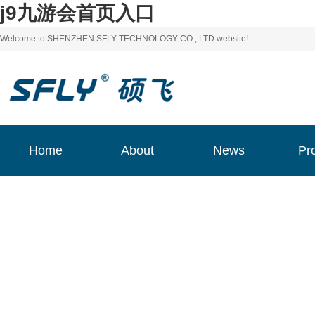
j9九游会首页入口
Welcome to SHENZHEN SFLY TECHNOLOGY CO., LTD website!
Home
About
News
Pr
Home
About
News
Pr