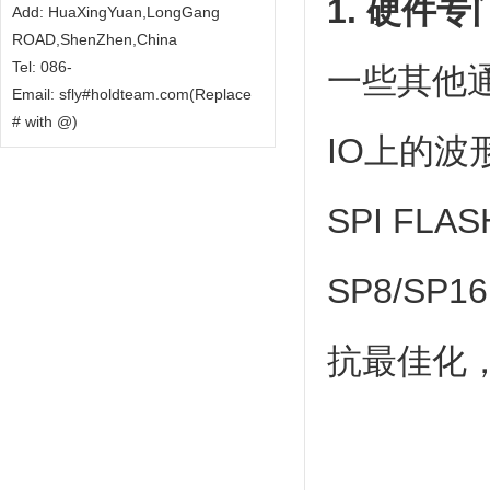
1. 硬件专
Add: HuaXingYuan,LongGang
ROAD,ShenZhen,China
Tel: 086-
一些其他
Email: sfly#holdteam.com(Replace
# with @)
IO上的
SPI F
SP8/SP
抗最佳化