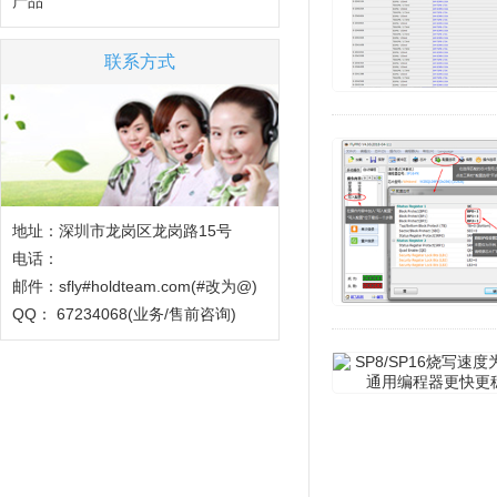
产品
联系方式
地址：深圳市龙岗区龙岗路15号
电话：
邮件：sfly#holdteam.com(#改为@)
QQ： 67234068(业务/售前咨询)