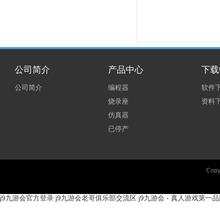
公司简介
产品中心
下载
公司简介
编程器
软件
烧录座
资料
仿真器
已停产
Cop
j9九游会官方登录
j9九游会老哥俱乐部交流区
j9九游会 - 真人游戏第一