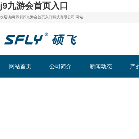
j9九游会首页入口
欢迎访问 深圳j9九游会首页入口科技有限公司 网站
网站首页
公司简介
新闻动态
产
网站首页
公司简介
新闻动态
产